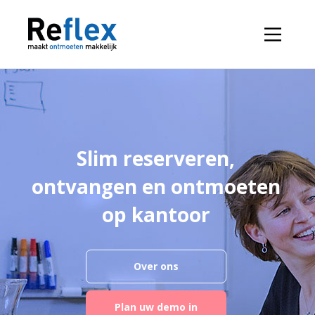
Slim reserveren,
ontvangen en ontmoeten
op kantoor
}
Over ons
Plan uw demo in