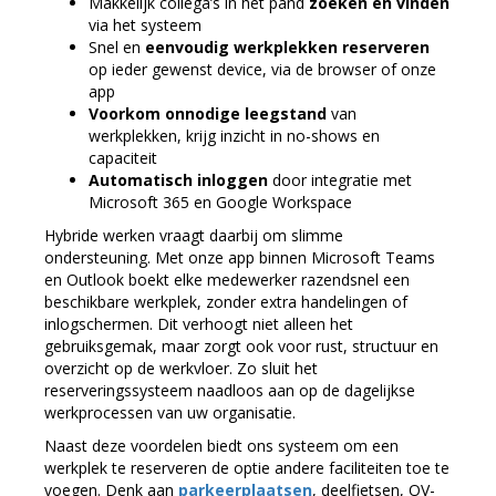
Makkelijk collega’s in het pand
zoeken en vinden
via het systeem
Snel en
eenvoudig werkplekken reserveren
op ieder gewenst device, via de browser of onze
app
Voorkom onnodige leegstand
van
werkplekken, krijg inzicht in no-shows en
capaciteit
Automatisch inloggen
door integratie met
Microsoft 365 en Google Workspace
Hybride werken vraagt daarbij om slimme
ondersteuning. Met onze app binnen Microsoft Teams
en Outlook boekt elke medewerker razendsnel een
beschikbare werkplek, zonder extra handelingen of
inlogschermen. Dit verhoogt niet alleen het
gebruiksgemak, maar zorgt ook voor rust, structuur en
overzicht op de werkvloer. Zo sluit het
reserveringssysteem naadloos aan op de dagelijkse
werkprocessen van uw organisatie.
Naast deze voordelen biedt ons systeem om een
werkplek te reserveren de optie andere faciliteiten toe te
voegen. Denk aan
parkeerplaatsen
, deelfietsen, OV-