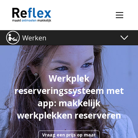
Werken
Toggle
naviga
Werkplek
reserveringssysteem met
app: makkelijk
werkplekken reserveren
Vraag een prijs op maat