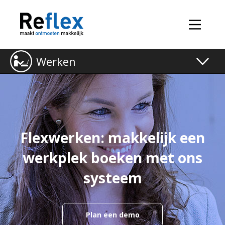
Werken
Toggle
naviga
Flexwerken: makkelijk een
werkplek boeken met ons
systeem
Plan een demo