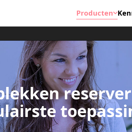
Producten
Ken
lekken reserver
lairste toepass