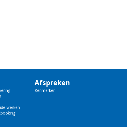
Afspreken
vering
Kenmerken
n
ride werken
kbooking