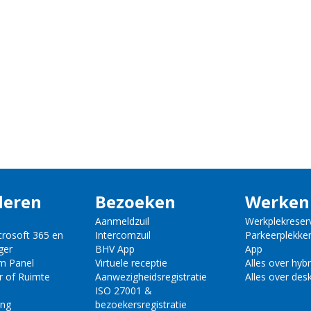
deren
Bezoeken
Werken
Aanmeldzuil
Werkplekreser
crosoft 365 en
Intercomzuil
Parkeerplekke
ger
BHV App
App
m Panel
Virtuele receptie
Alles over hyb
r of Ruimte
Aanwezigheidsregistratie
Alles over des
ISO 27001 &
ing
bezoekersregistratie