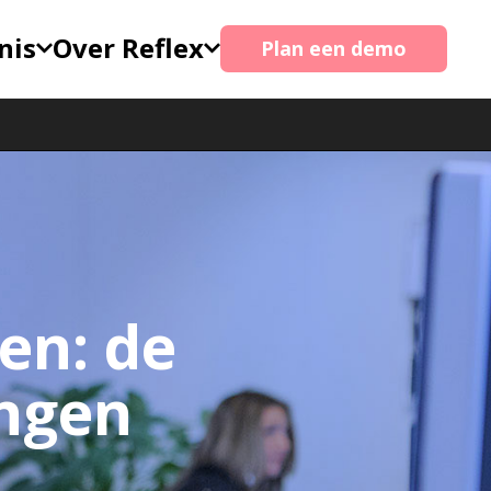
nis
Over Reflex
Plan een demo
en: de
ingen