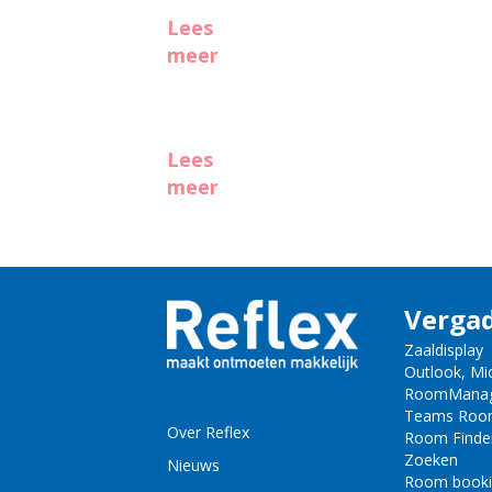
Lees
meer
Lees
meer
Verga
Zaaldisplay
Outlook, Mi
RoomMana
Teams Roo
Over Reflex
Room Finde
Zoeken
Nieuws
Room book