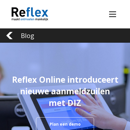
Blog
Reflex Online introduceert
nieuwe aanmeldzuilen
met DIZ
Plan een demo