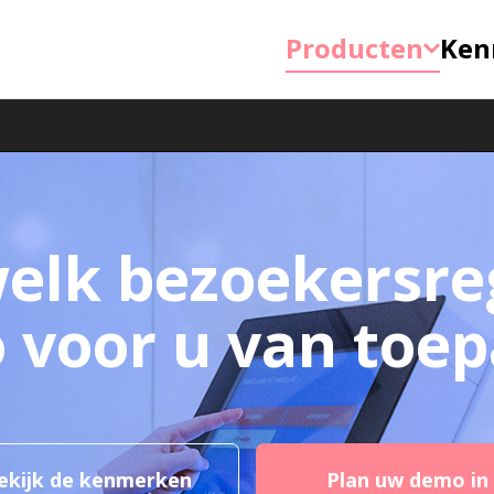
Producten
Ken
welk bezoekersreg
 voor u van toep
ekijk de kenmerken
Plan uw demo in