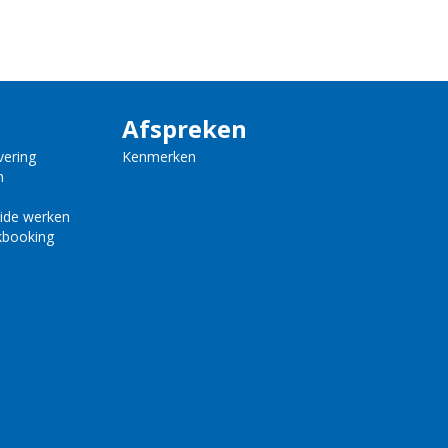
Afspreken
vering
Kenmerken
n
ride werken
kbooking