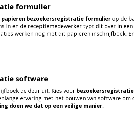
atie formulier
t
papieren bezoekersregistratie formulier
op de ba
ns in en de receptiemedewerker typt dit over in een E
saties werken nog met dit papieren inschrijfboek. E
atie software
ijfboek de deur uit. Kies voor
bezoekersregistrati
renlange ervaring met het bouwen van software om 
ring doen we dat op een veilige manier.