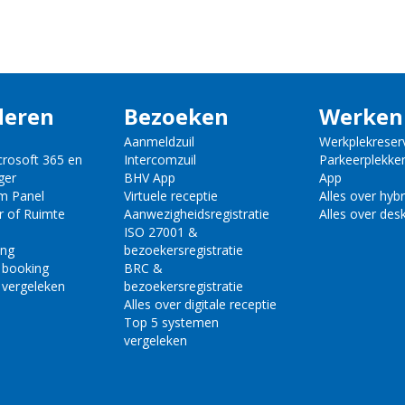
deren
Bezoeken
Werken
Aanmeldzuil
Werkplekreser
crosoft 365 en
Intercomzuil
Parkeerplekke
ger
BHV App
App
m Panel
Virtuele receptie
Alles over hyb
r of Ruimte
Aanwezigheidsregistratie
Alles over des
ISO 27001 &
ing
bezoekersregistratie
 booking
BRC &
 vergeleken
bezoekersregistratie
Alles over digitale receptie
Top 5 systemen
vergeleken