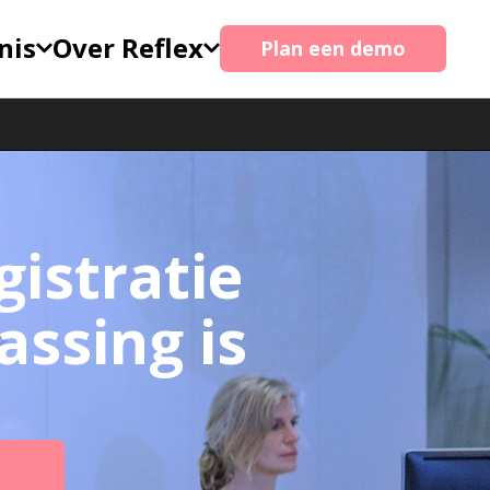
nis
Over Reflex
Plan een demo
istratie
assing is