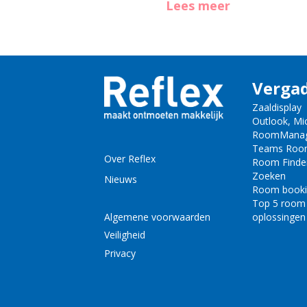
Lees meer
Verga
Zaaldisplay
Outlook, Mi
RoomMana
Teams Roo
Over Reflex
Room Finde
Zoeken
Nieuws
Room book
Top 5 room
Algemene voorwaarden
oplossingen
Veiligheid
Privacy