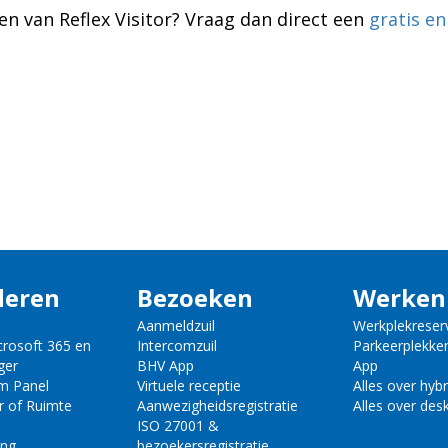
n van Reflex Visitor? Vraag dan direct een
gratis en
deren
Bezoeken
Werken
Aanmeldzuil
Werkplekreser
crosoft 365 en
Intercomzuil
Parkeerplekke
ger
BHV App
App
m Panel
Virtuele receptie
Alles over hyb
r of Ruimte
Aanwezigheidsregistratie
Alles over des
ISO 27001 &
ing
bezoekersregistratie