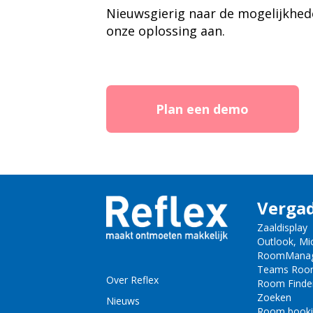
Nieuwsgierig naar de mogelijkhede
onze oplossing aan.
Plan een demo
Verga
Zaaldisplay
Outlook, Mi
RoomMana
Teams Roo
Over Reflex
Room Finde
Zoeken
Nieuws
Room book