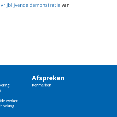
 vrijblijvende demonstratie
van
Afspreken
vering
Kenmerken
n
ride werken
kbooking