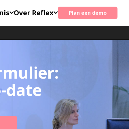
nis
Over Reflex
Plan een demo
rmulier:
-date