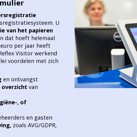
rmulier
rsregistratie
rsregistratiesysteem. U
sie van het papieren
n dat hoeft helemaal
 euro per jaar heeft
Reflex Visitor werkend
rlei voordelen met zich
g
en ontvangst
 overzicht
van
giëne-, of
heerders en gasten
ving,
zoals AVG/GDPR,