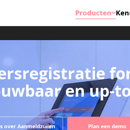
Producten
Ken
rsregistratie fo
ouwbaar en up-to
es over Aanmeldzuilen
Plan een demo