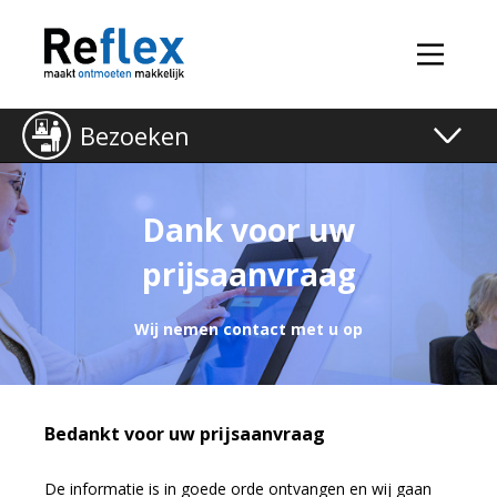
Bezoeken
Toggle
naviga
Dank voor uw
prijsaanvraag
Wij nemen contact met u op
Bedankt voor uw prijsaanvraag
De informatie is in goede orde ontvangen en wij gaan