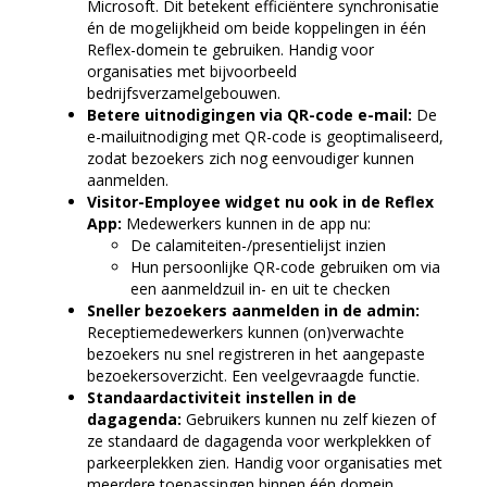
Microsoft. Dit betekent efficiëntere synchronisatie
én de mogelijkheid om beide koppelingen in één
Reflex-domein te gebruiken. Handig voor
organisaties met bijvoorbeeld
bedrijfsverzamelgebouwen.
Betere uitnodigingen via QR-code e-mail:
De
e-mailuitnodiging met QR-code is geoptimaliseerd,
zodat bezoekers zich nog eenvoudiger kunnen
aanmelden.
Visitor-Employee widget nu ook in de Reflex
App:
Medewerkers kunnen in de app nu:
De calamiteiten-/presentielijst inzien
Hun persoonlijke QR-code gebruiken om via
een aanmeldzuil in- en uit te checken
Sneller bezoekers aanmelden in de admin:
Receptiemedewerkers kunnen (on)verwachte
bezoekers nu snel registreren in het aangepaste
bezoekersoverzicht. Een veelgevraagde functie.
Standaardactiviteit instellen in de
dagagenda:
Gebruikers kunnen nu zelf kiezen of
ze standaard de dagagenda voor werkplekken of
parkeerplekken zien. Handig voor organisaties met
meerdere toepassingen binnen één domein.