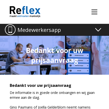
Medewerkersapp
Toggle
naviga
Bedankt voor uw
prijsaanvraag
Bedankt voor uw prijsaanvraag
De informatie is in goede orde ontvangen en wij gaan
ermee aan de slag.
Gino Paymans of Joëlla Gelderblom neemt namens