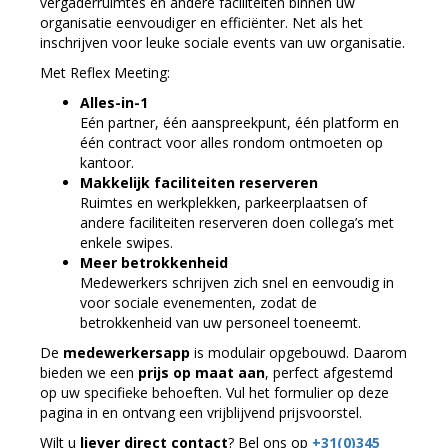
vergaderruimtes en andere faciliteiten binnen uw
organisatie eenvoudiger en efficiënter. Net als het
inschrijven voor leuke sociale events van uw organisatie.
Met Reflex Meeting:
Alles-in-1
Eén partner, één aanspreekpunt, één platform en
één contract voor alles rondom ontmoeten op
kantoor.
Makkelijk faciliteiten reserveren
Ruimtes en werkplekken, parkeerplaatsen of
andere faciliteiten reserveren doen collega’s met
enkele swipes.
Meer betrokkenheid
Medewerkers schrijven zich snel en eenvoudig in
voor sociale evenementen, zodat de
betrokkenheid van uw personeel toeneemt.
De
medewerkersapp
is modulair opgebouwd. Daarom
bieden we een
prijs op maat aan
, perfect afgestemd
op uw specifieke behoeften. Vul het formulier op deze
pagina in en ontvang een vrijblijvend prijsvoorstel.
Wilt u
liever direct contact
? Bel ons op
+31(0)345