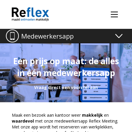
Medewerkersapp
Toggle
naviga
Een prijs op maat: de alles
in één medewerkersapp
Vraag direct een voorstel aan
Maak een bezoek aan kantoor weer
makkelijk
en
waardevol
met onze medewerkersapp Reflex Meeting.
Met onze app wordt het reserveren van werkplekken,