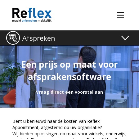
Afspreken
Toggle
naviga
Een prijs op maat voor
afsprakensoftware
Vraag direct een voorstel aan
Bent u benieuwd naar de kosten van
Reflex
Appointment
, afgestemd op uw organisatie?
Wij bieden oplossingen op maat voor winkels, onderwijs,